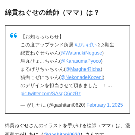
綿貫ねぐせの絵師（ママ）は？
【お知ららららせ】
この度アップランド所属
#ぶいぱい
2,3期生
綿貫ねぐせちゃん(
@WatanukiNeguse
)
烏丸ぴょこちゃん(
@KarasumaPyoco
)
まるげりちゃちゃん(
@MargherRicha
)
猫撫こぜにちゃん(
@NekonadeKozeni
)
のデザインを担当させて頂きました！！…
pic.twitter.com/SAsqO6ezBz
— がしたに (@gashitani0620)
February 1, 2025
綿貫ねぐせさんのイラストを手がける絵師（ママ）は、漫
画家の
がしたに（
@gashitani0620
）さん
です。