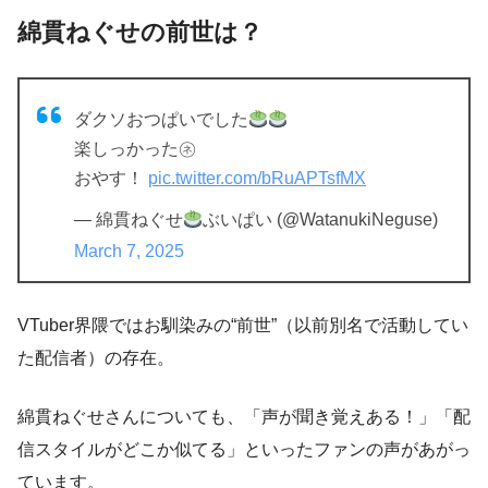
綿貫ねぐせの前世は？
ダクソおつぱいでした
楽しっかった㋧
おやす！
pic.twitter.com/bRuAPTsfMX
— 綿貫ねぐせ
ぶいぱい (@WatanukiNeguse)
March 7, 2025
VTuber界隈ではお馴染みの“前世”（以前別名で活動してい
た配信者）の存在。
綿貫ねぐせさんについても、「声が聞き覚えある！」「配
信スタイルがどこか似てる」といったファンの声があがっ
ています。