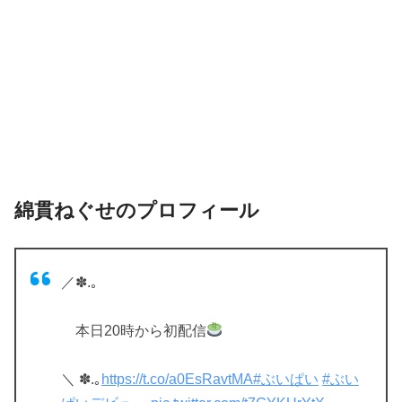
綿貫ねぐせのプロフィール
／✽.｡
本日20時から初配信
＼︎ ︎✽.｡
https://t.co/a0EsRavtMA
#ぶいぱい
#ぶい