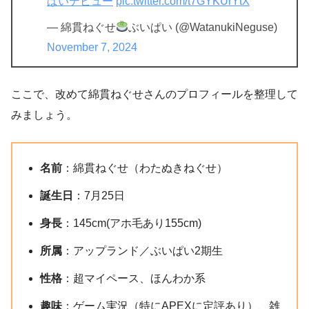
ぱいデビュー
pic.twitter.com/t7GYKUrYtX
— 綿貫ねぐせ
ぶいぱい (@WatanukiNeguse)
November 7, 2024
ここで、改めて綿貫ねぐせさんのプロフィールを整理して
みましょう。
名前
：綿貫ねぐせ（わたぬきねぐせ）
誕生日
：7月25日
身長
：145cm(アホ毛あり155cm)
所属
：アップランド／ぶいぱい2期生
性格
：超マイペース、ほんわか系
趣味
：ゲーム実況（特にAPEXに定評あり）、雑