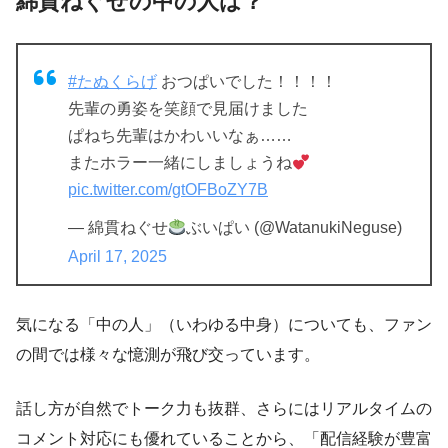
綿貫ねぐせの中の人は？
#たぬくらげ
おつぱいでした！！！！
先輩の勇姿を笑顔で見届けました
ぱねち先輩はかわいいなぁ……
またホラー一緒にしましょうね
pic.twitter.com/gtOFBoZY7B
— 綿貫ねぐせ
ぶいぱい (@WatanukiNeguse)
April 17, 2025
気になる「中の人」（いわゆる中身）についても、ファン
の間では様々な憶測が飛び交っています。
話し方が自然でトーク力も抜群、さらにはリアルタイムの
コメント対応にも優れていることから、「配信経験が豊富