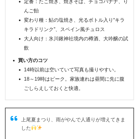
定番：たこ焼き、焼きそば、チョコバナナ、り
んご飴
変わり種：鮎の塩焼き、光るボトル入り“キラ
キラドリンク”、スペイン風チュロス
大人向け：氷川鍬神社境内の樽酒、大吟醸の試
飲
買い方のコツ
14時以前は空いていて写真も撮りやすい。
18～19時はピーク。家族連れは昼間に先に腹
ごしらえしておくと快適。
上尾夏まつり、雨がやんで人通りが増えてきま
した