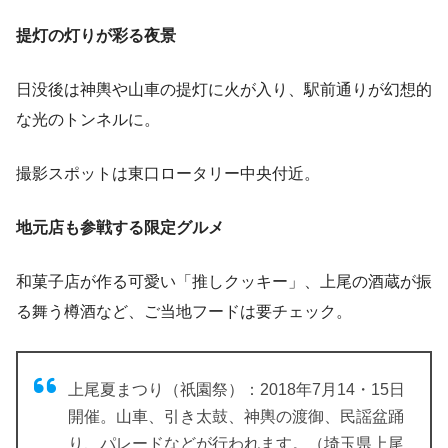
提灯の灯りが彩る夜景
日没後は神輿や山車の提灯に火が入り、駅前通りが幻想的
な光のトンネルに。
撮影スポットは東口ロータリー中央付近。
地元店も参戦する限定グルメ
和菓子店が作る可愛い「推しクッキー」、上尾の酒蔵が振
る舞う樽酒など、ご当地フードは要チェック。
上尾夏まつり（祇園祭）：2018年7月14・15日
開催。山車、引き太鼓、神輿の渡御、民謡盆踊
り、パレードなどが行われます。（埼玉県上尾