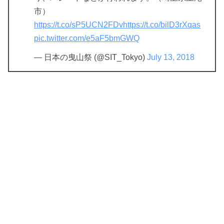
市）
https://t.co/sP5UCN2FDv
https://t.co/bilD3rXqas
pic.twitter.com/e5aF5bmGWQ
— 日本の曳山祭 (@SIT_Tokyo)
July 13, 2018