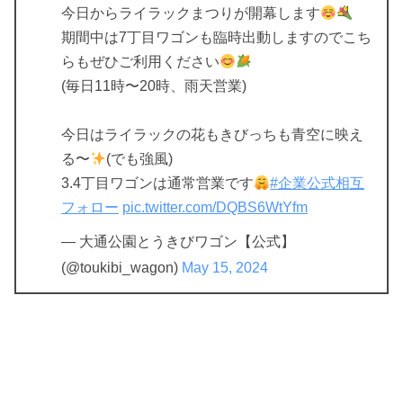
今日からライラックまつりが開幕します
期間中は7丁目ワゴンも臨時出動しますのでこち
らもぜひご利用ください
(毎日11時〜20時、雨天営業)
今日はライラックの花もきびっちも青空に映え
る〜
(でも強風)
3.4丁目ワゴンは通常営業です
#企業公式相互
フォロー
pic.twitter.com/DQBS6WtYfm
— 大通公園とうきびワゴン【公式】
(@toukibi_wagon)
May 15, 2024