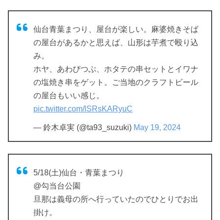
仙台青葉まつり、屋台が楽しい。麻婆焼きそば
の屋台があるかと思えば、山形は芋煮で殴り込
み。
ホヤ、あわびつぶ、ホタテの串セットとイワナ
の塩焼き串をゲット。ご当地のクラフトビール
の屋台もいい感じ。
pic.twitter.com/lSRsKARyuC
— 鈴木卓実 (@ta93_suzuki)
May 19, 2024
5/18(土)仙台・青葉まつり
@勾当台公園
旦那は義母の所へ行っていたのでひとりでお出
掛け。