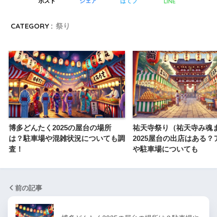
LINE
ポスト
シェア
はてブ
CATEGORY :
祭り
博多どんたく2025の屋台の場所
祐天寺祭り（祐天寺み魂
は？駐車場や混雑状況についても調
2025屋台の出店はある？
査！
や駐車場についても
前の記事