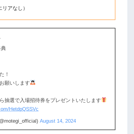
エリアなし）
ツ
祭典
た！
お願いします
ら抽選で入場招待券をプレゼントいたします
r.com/HetdpQSSVc
gi_official)
August 14, 2024