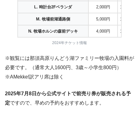
L. 時計台2Fベランダ
2,000円
1席1人掛
M. 牧場前湖通路側
5,000円
1卓6人ま
N. 牧場ホルンの森前デッキ
4,000円
1卓4人ま
2024年チケット情報
※観覧には那須高原りんどう湖ファミリー牧場の入園料が
必要です。（通常大人1600円、3歳～小学生800円）
※AMekke!訳アリ席は除く
2025年7月8日から公式サイトで前売り券が販売される予
定
ですので、早めの予約をおすすめします。