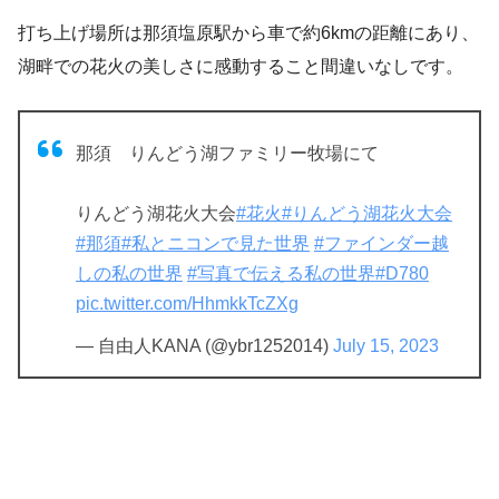
打ち上げ場所は那須塩原駅から車で約6kmの距離にあり、
湖畔での花火の美しさに感動すること間違いなしです。
那須 りんどう湖ファミリー牧場にて
りんどう湖花火大会
#花火
#りんどう湖花火大会
#那須
#私とニコンで見た世界
#ファインダー越
しの私の世界
#写真で伝える私の世界
#D780
pic.twitter.com/HhmkkTcZXg
— 自由人KANA (@ybr1252014)
July 15, 2023