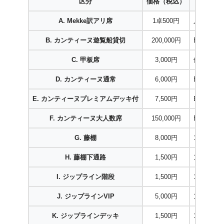
区分
価格（税込）
A. Mekke訳アリ席
1卓500円
入園料不
B. カンティーヌ遊覧船貸切
200,000円
BBQブッ
C. 甲板席
3,000円
停泊中遊
D. カンティーヌ通常
6,000円
BBQブッ
E. カンティーヌプレミアムデッキ付
7,500円
BBQブ
F. カンティーヌ大人数席
150,000円
BBQブッ
G. 藤棚
8,000円
1卓4人ま
H. 藤棚下通路
1,500円
1席1人掛
I. ジップライン階段
1,500円
1席1人掛
J. ジップラインVIP
5,000円
1エリア4
K. ジップラインデッキ
1,500円
1席1人掛