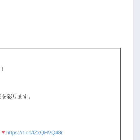
！
夜空を彩ります。
ら
https://t.co/lZxQHVQ48r