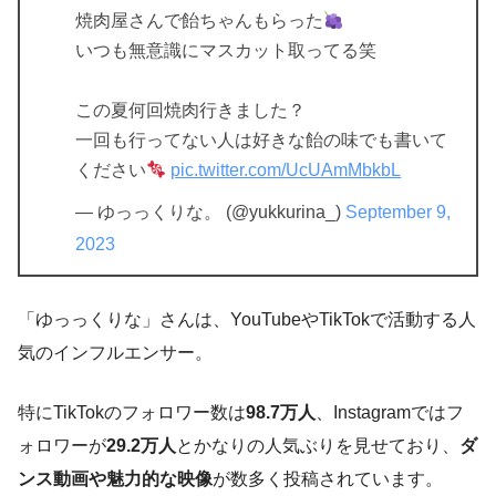
焼肉屋さんで飴ちゃんもらった
いつも無意識にマスカット取ってる笑
この夏何回焼肉行きました？
一回も行ってない人は好きな飴の味でも書いて
ください
pic.twitter.com/UcUAmMbkbL
— ゆっっくりな。 (@yukkurina_)
September 9,
2023
「ゆっっくりな」さんは、YouTubeやTikTokで活動する人
気のインフルエンサー。
特にTikTokのフォロワー数は
98.7万人
、Instagramではフ
ォロワーが
29.2万人
とかなりの人気ぶりを見せており、
ダ
ンス動画や魅力的な映像
が数多く投稿されています。