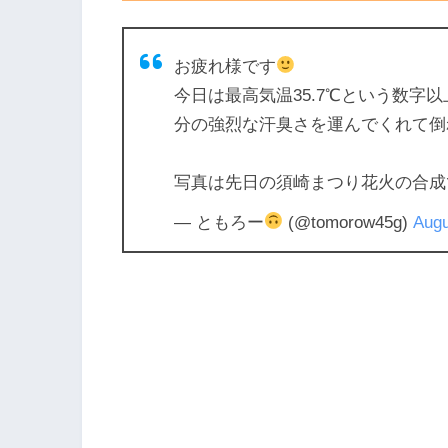
お疲れ様です
今日は最高気温35.7℃という数字
分の強烈な汗臭さを運んでくれて倒
写真は先日の須崎まつり花火の合成
— ともろー
(@tomorow45g)
Augu