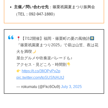
主催／問い合わせ先
：篠栗祇園夏まつり振興会
（TEL：092-947-1880）
【7/12開催】福岡・篠栗町の夏の風物詩
『篠栗祇園夏まつり2025』で昼は山笠、夜は花
火を満喫
屋台グルメや吹奏楽パレードも♪
アクセス・見どころ・時間割
https://t.co/3fiOPyPx2p
pic.twitter.com/toSUSNAUtJ
— rokumatu (@Fkc6Ou9)
July 3, 2025