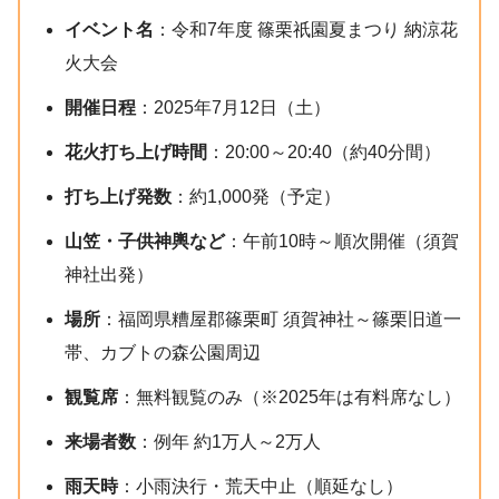
イベント名
：令和7年度 篠栗祇園夏まつり 納涼花
火大会
開催日程
：2025年7月12日（土）
花火打ち上げ時間
：20:00～20:40（約40分間）
打ち上げ発数
：約1,000発（予定）
山笠・子供神輿など
：午前10時～順次開催（須賀
神社出発）
場所
：福岡県糟屋郡篠栗町 須賀神社～篠栗旧道一
帯、カブトの森公園周辺
観覧席
：無料観覧のみ（※2025年は有料席なし）
来場者数
：例年 約1万人～2万人
雨天時
：小雨決行・荒天中止（順延なし）