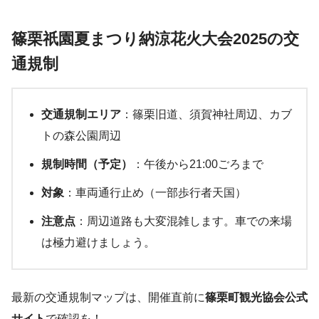
篠栗祇園夏まつり納涼花火大会2025の交
通規制
交通規制エリア
：篠栗旧道、須賀神社周辺、カブ
トの森公園周辺
規制時間（予定）
：午後から21:00ごろまで
対象
：車両通行止め（一部歩行者天国）
注意点
：周辺道路も大変混雑します。車での来場
は極力避けましょう。
最新の交通規制マップは、開催直前に
篠栗町観光協会公式
サイト
で確認を！