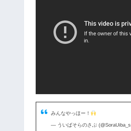
みんなやっほー！
— ういばそらのさぶ (@SoraUiba_s