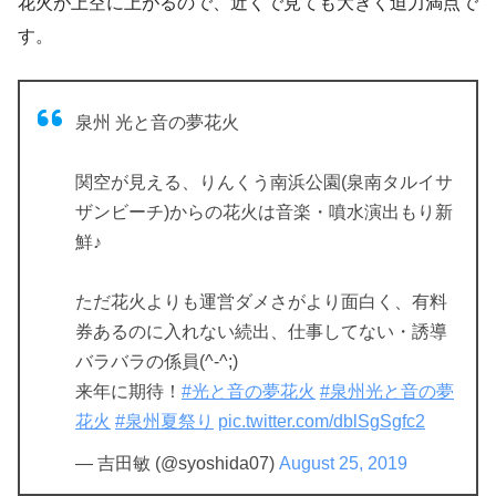
花火が上空に上がるので、近くで見ても大きく迫力満点で
す。
泉州 光と音の夢花火
関空が見える、りんくう南浜公園(泉南タルイサ
ザンビーチ)からの花火は音楽・噴水演出もり新
鮮♪
ただ花火よりも運営ダメさがより面白く、有料
券あるのに入れない続出、仕事してない・誘導
バラバラの係員(^-^;)
来年に期待！
#光と音の夢花火
#泉州光と音の夢
花火
#泉州夏祭り
pic.twitter.com/dblSgSgfc2
— 吉田敏 (@syoshida07)
August 25, 2019