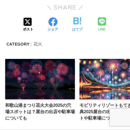
SHARE
LINE
ポスト
シェア
はてブ
CATEGORY :
花火
和歌山港まつり花火大会2025の穴
モビリティリゾートもて
場スポットは？屋台の出店や駐車場
典2025屋台の出店は？穴
についても
トや駐車場についても