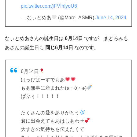
pic.twitter.com/jFVIhIyoU6
— なぃとめあ
(@Mare_ASMR)
June 14, 2024
なぃとめあさんの誕生日は
6月14日
ですが、まどろみも
あさんの誕生日も
同じ6月14日
なのです。
6月14日
はっぴばーすでもあ
もあ無事に産まれた(๑・ỏ・๑)
ばぶぅ！！！！！
たくさんの愛をありがとう
君に出会えてもあはしあわせ
大すきの気持ちを伝えたくて