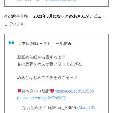
その約半年後、
2021年3月になぃとめあさんがデビュー
しています。
本日24時〜 デビュー配信☁
脳舐め催眠を披露するよ
君の悪夢をめあが吸い取ってあげる。
めあとはじめての夜を過ごそ〜？
待ち合わせ場所
https://t.co/q7JScJS5ll
pic.twitter.com/ya2eZb8j0Q
— なぃとめあ
(@Mare_ASMR)
March 25,