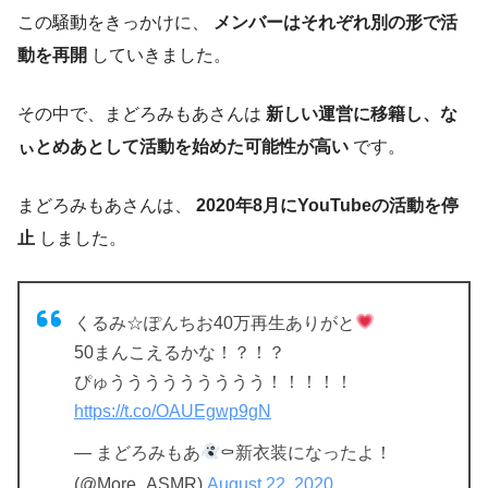
この騒動をきっかけに、
メンバーはそれぞれ別の形で活
動を再開
していきました。
その中で、まどろみもあさんは
新しい運営に移籍し、な
ぃとめあとして活動を始めた可能性が高い
です。
まどろみもあさんは、
2020年8月にYouTubeの活動を停
止
しました。
くるみ☆ぽんちお40万再生ありがと
50まんこえるかな！？！？
ぴゅううううううううう！！！！！
https://t.co/OAUEgwp9gN
— まどろみもあ
⚰新衣装になったよ！
(@More_ASMR)
August 22, 2020