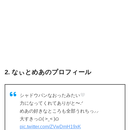
2. なぃとめあのプロフィール
シャドウバンなおったみたい
力になってくれてありがと〜.ᐟ
めあの好きなところも全部うれちっ⸝⸝
大すきっᜊ( > ̫ < )ᜊ
pic.twitter.com/ZVwDmH19xK