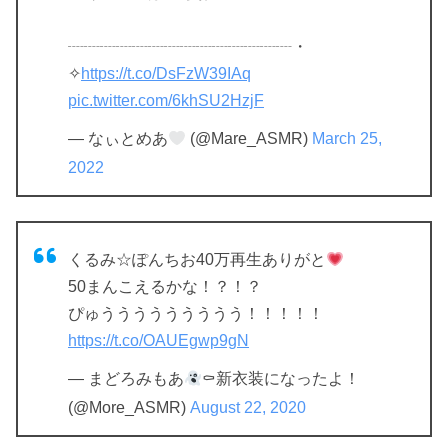
┈┈┈┈┈┈┈┈┈┈┈┈┈┈・
✧︎
https://t.co/DsFzW39IAq
pic.twitter.com/6khSU2HzjF
— なぃとめあ
(@Mare_ASMR)
March 25,
2022
くるみ☆ぽんちお40万再生ありがと
50まんこえるかな！？！？
ぴゅううううううううう！！！！！
https://t.co/OAUEgwp9gN
— まどろみもあ
⚰新衣装になったよ！
(@More_ASMR)
August 22, 2020