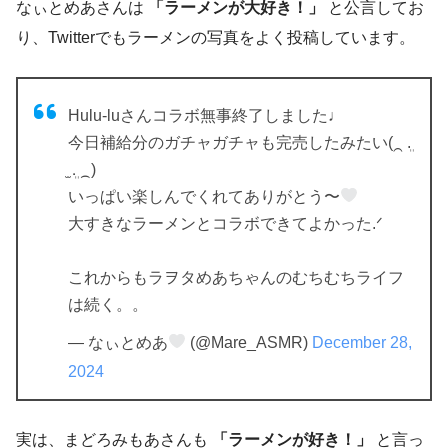
なぃとめあさんは
「ラーメンが大好き！」
と公言してお
り、Twitterでもラーメンの写真をよく投稿しています。
Hulu-luさんコラボ無事終了しました♩
今日補給分のガチャガチャも完売したみたい(⁔ ܸ.
̫ .ܸ ⁔)
いっぱい楽しんでくれてありがとう〜
大すきなラーメンとコラボできてよかった.ᐟ
これからもラヲタめあちゃんのむちむちライフ
は続く。。
— なぃとめあ
(@Mare_ASMR)
December 28,
2024
実は、まどろみもあさんも
「ラーメンが好き！」
と言っ