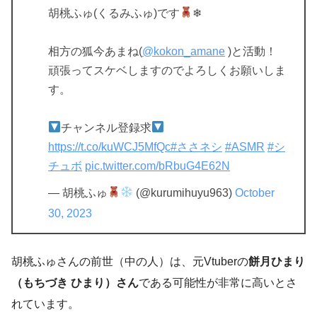
胡桃ふゅ(くるみふゅ)です
❄
相方の狐今あまね(
@kokon_amane
)と活動！
頑張ってスケベしますのでよろしくお願いしま
す。
チャンネル登録求
https://t.co/kuWCJ5MfQc
#ささネシ
#ASMR
#シ
チュボ
pic.twitter.com/bRbuG4E62N
— 胡桃ふゅ
(@kurumihuyu963)
October
30, 2023
胡桃ふゅさんの前世（中の人）は、元Vtuberの
餅月ひまり
（もちづき ひまり）さん
である可能性が非常に高いとさ
れています。