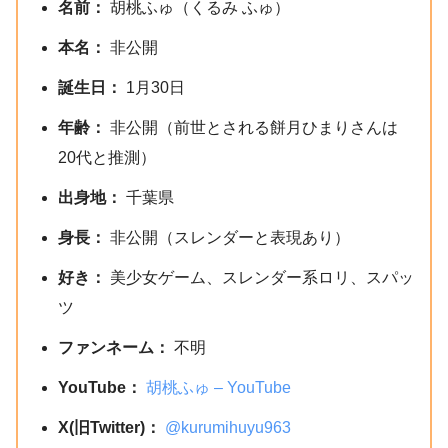
名前：
胡桃ふゅ（くるみ ふゅ）
本名：
非公開
誕生日：
1月30日
年齢：
非公開（前世とされる餅月ひまりさんは
20代と推測）
出身地：
千葉県
身長：
非公開（スレンダーと表現あり）
好き：
美少女ゲーム、スレンダー系ロリ、スパッ
ツ
ファンネーム：
不明
YouTube：
胡桃ふゅ – YouTube
X(旧Twitter)：
@kurumihuyu963