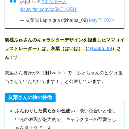
かわいい!!
#ネシあーと
pic.twitter.com/co5NE1QBHI
— 灰葉
Lapin gris (@haiba_09)
May 7, 2024
胡桃ふゅさんのキャラクターデザインを担当したママ（イ
ラストレーター）は、灰葉（はいば）（
@haiba_09
）さ
ん
です。
灰葉さん自身がX（旧Twitter）で「ふゅちゃんのビジュ担
当させていただいてます！」と公表しています。
灰葉さんの絵の特徴
ふんわりした柔らかい色使い
：淡い色合いと優し
い光の表現が魅力的で、キャラクターの可愛らし
さを引き立てます