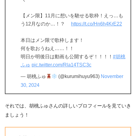
【メン限】11月に想いを馳せる歌枠！えっ…も
う12月なのか…！？
https://t.co/Hn6h4KrE22
本日はメン限で歌枠します！
何を歌おうねえ……！！
明日か明後日は動画も公開するぞ！！！！
#胡桃
ふゅ
pic.twitter.com/Rla14TSC3c
— 胡桃ふゅ
(@kurumihuyu963)
November
30, 2024
それでは、胡桃ふゅさんの詳しいプロフィールを見ていき
ましょう！