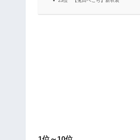
23位 【兎田ぺこら】新衣装
1位～10位