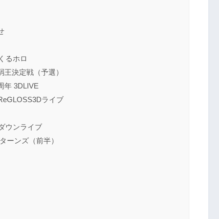
せ
ロくるホロ
弱王決定戦（予選）
 3DLIVE
S】ReGLOSS3Dライブ
トダウンライブ
リターンズ（前半）